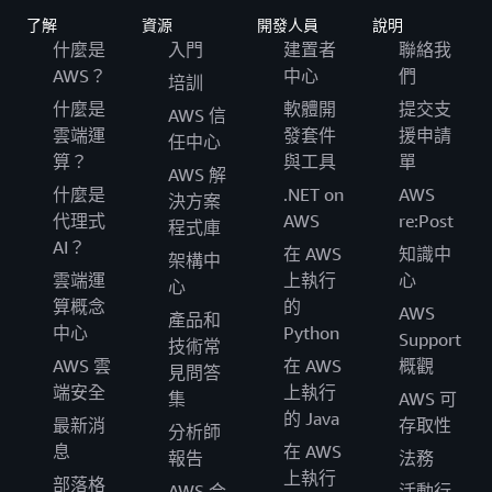
了解
資源
開發人員
說明
什麼是
入門
建置者
聯絡我
AWS？
中心
們
培訓
什麼是
軟體開
提交支
AWS 信
雲端運
發套件
援申請
任中心
算？
與工具
單
AWS 解
什麼是
.NET on
AWS
決方案
代理式
AWS
re:Post
程式庫
AI？
在 AWS
知識中
架構中
雲端運
上執行
心
心
算概念
的
AWS
產品和
中心
Python
Support
技術常
AWS 雲
在 AWS
概觀
見問答
端安全
上執行
集
AWS 可
的 Java
最新消
存取性
分析師
息
在 AWS
報告
法務
上執行
部落格
AWS 合
活動行