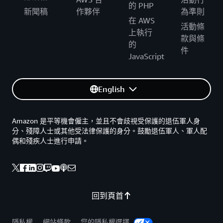
的 PHP
新聞稿
作夥伴
為準則
在 AWS
活動條
上執行
款與條
的
件
JavaScript
English
Amazon 是平等機會僱主，並且不會歧視受保護的退伍軍人身
分、殘障人士或其他受法律保護的身分。鼓勵退伍軍人、軍人配
偶和殘疾人士進行申請。
回到頁首
隱私權
網站條款
您的隱私權選擇