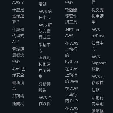
AWS？
中心
們
培訓
什麼是
軟體開
提交支
AWS 信
雲端運
發套件
援申請
任中心
算？
與工具
單
AWS 解
什麼是
.NET on
AWS
決方案
代理式
AWS
re:Post
程式庫
AI？
在 AWS
知識中
架構中
雲端運
上執行
心
心
算概念
的
AWS
產品和
中心
Python
Support
技術常
AWS 雲
在 AWS
概觀
見問答
端安全
上執行
集
AWS 可
的 Java
最新消
存取性
分析師
息
在 AWS
報告
法務
上執行
部落格
AWS 合
活動行
的 PHP
新聞稿
作夥伴
為準則
在 AWS
活動條