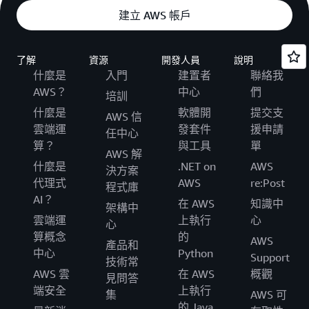
建立 AWS 帳戶
了解
資源
開發人員
說明
什麼是
入門
建置者
聯絡我
AWS？
中心
們
培訓
什麼是
軟體開
提交支
AWS 信
雲端運
發套件
援申請
任中心
算？
與工具
單
AWS 解
什麼是
.NET on
AWS
決方案
代理式
AWS
re:Post
程式庫
AI？
在 AWS
知識中
架構中
雲端運
上執行
心
心
算概念
的
AWS
產品和
中心
Python
Support
技術常
AWS 雲
在 AWS
概觀
見問答
端安全
上執行
集
AWS 可
的 Java