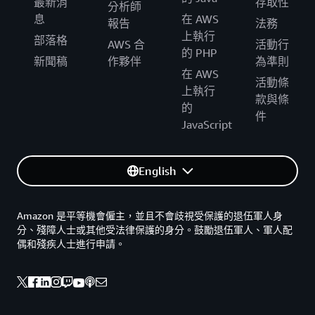
最新消
存取性
分析師
息
在 AWS
報告
法務
上執行
部落格
AWS 合
活動行
的 PHP
新聞稿
作夥伴
為準則
在 AWS
活動條
上執行
款與條
的
件
JavaScript
English
Amazon 是平等機會僱主，並且不會歧視受保護的退伍軍人身
分、殘障人士或其他受法律保護的身分。鼓勵退伍軍人、軍人配
偶和殘疾人士進行申請。