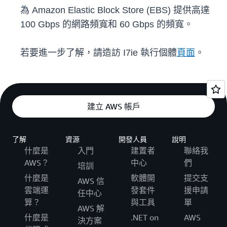
為 Amazon Elastic Block Store (EBS) 提供高達
100 Gbps 的網路頻寬和 60 Gbps 的頻寬。
若要進一步了解，請造訪 I7ie 執行個體
頁面
。
建立 AWS 帳戶
了解
資源
開發人員
說明
什麼是
入門
建置者
聯絡我
AWS？
中心
們
培訓
什麼是
軟體開
提交支
AWS 信
雲端運
發套件
援申請
任中心
算？
與工具
單
AWS 解
什麼是
.NET on
AWS
決方案