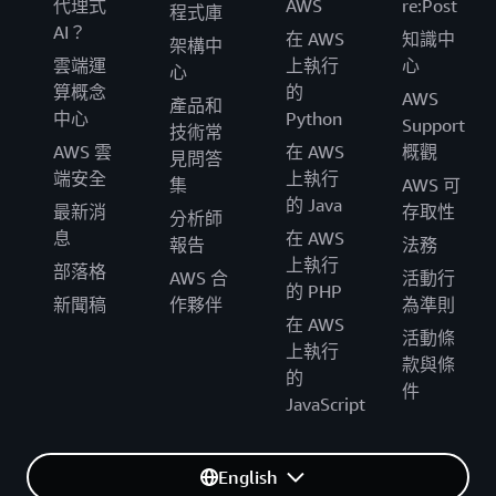
代理式
AWS
re:Post
程式庫
AI？
在 AWS
知識中
架構中
雲端運
上執行
心
心
算概念
的
AWS
產品和
中心
Python
Support
技術常
AWS 雲
在 AWS
概觀
見問答
端安全
上執行
集
AWS 可
的 Java
最新消
存取性
分析師
息
在 AWS
報告
法務
上執行
部落格
AWS 合
活動行
的 PHP
新聞稿
作夥伴
為準則
在 AWS
活動條
上執行
款與條
的
件
JavaScript
English