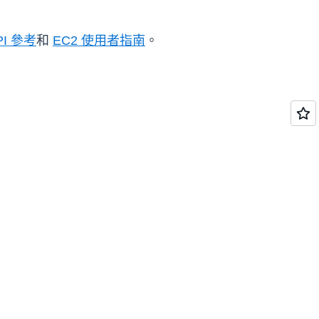
PI 參考
和
EC2 使用者指南
。