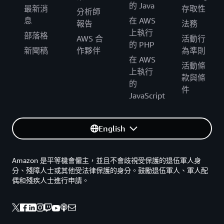
的 Java
最新消
存取性
分析師
息
在 AWS
報告
法務
上執行
部落格
AWS 合
活動行
的 PHP
新聞稿
作夥伴
為準則
在 AWS
活動條
上執行
款與條
的
件
JavaScript
English
Amazon 是平等機會僱主，並且不會歧視受保護的退伍軍人身
分、殘障人士或其他受法律保護的身分。鼓勵退伍軍人、軍人配
偶和殘疾人士進行申請。