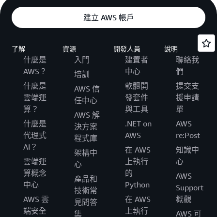
建立 AWS 帳戶
了解
資源
開發人員
說明
什麼是
入門
建置者
聯絡我
AWS？
中心
們
培訓
什麼是
軟體開
提交支
AWS 信
雲端運
發套件
援申請
任中心
算？
與工具
單
AWS 解
什麼是
.NET on
AWS
決方案
代理式
AWS
re:Post
程式庫
AI？
在 AWS
知識中
架構中
雲端運
上執行
心
心
算概念
的
AWS
產品和
中心
Python
Support
技術常
AWS 雲
在 AWS
概觀
見問答
端安全
上執行
集
AWS 可