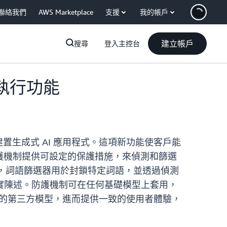
聯絡我們
AWS Marketplace
支援
我的帳戶
建立帳戶
搜尋
登入主控台
則執行功能
規模建置生成式 AI 應用程式。這項新功能使客戶能
k 防護機制提供可設定的保護措施，來偵測和篩選
)，詞語篩選器用於封鎖特定詞語，並透過偵測
實陳述。防護機制可在任何基礎模型上套用，
的第三方模型，進而提供一致的使用者體驗，