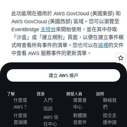
此功能現在適用於 AWS GovCloud (美國東部) 和
AWS GovCloud (美國西部) 區域。您可以瀏覽至
EventBridge
主控台
來開始使用，並在其中存取
「沙盒」或「建立規則」頁面，以便在建立事件模
式時查看所有事件的清單。您也可以在
這裡
的文件
中查看 AWS 服務事件的更新清單。
建立 AWS 帳戶
了解
資源
開發人員
說明
什麼是
入門
建置者
聯絡我
AWS？
中心
們
培訓
什麼是
軟體開
提交支
AWS 信
雲端運
發套件
援申請
任中心