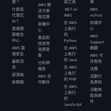
算？
與工具
單
AWS 解
什麼是
.NET on
AWS
決方案
代理式
AWS
re:Post
程式庫
AI？
在 AWS
知識中
架構中
雲端運
上執行
心
心
算概念
的
AWS
產品和
中心
Python
Support
技術常
AWS 雲
在 AWS
概觀
見問答
端安全
上執行
集
AWS 可
的 Java
最新消
存取性
分析師
息
在 AWS
報告
法務
上執行
部落格
AWS 合
活動行
的 PHP
新聞稿
作夥伴
為準則
在 AWS
活動條
上執行
款與條
的
件
JavaScript