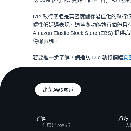
低 50% 儲存 I/O 延遲，而且儲存 I
I7ie 執行個體是高密度儲存最佳化的
續性低延遲表現。這些多功能執行個體具有 
Amazon Elastic Block Store
傳輸表現。
若要進一步了解，請造訪 I7ie 執行個體
頁
建立 AWS 帳戶
了解
資源
什麼是 AWS？
入