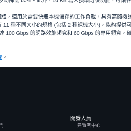
/O 延遲波動降低 65%。此外，16 KB 寫入損壞防護功能
執行個體，適用於需要快速本機儲存的工作負載，具有高隨機
11 種不同大小的規格 (包括 2 種裸機大小)，能夠提
 (EBS) 提供高達 100 Gbps 的網路效能頻寬和 60 Gbp
面
。
開發人員
門
建置者中心