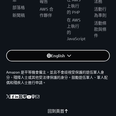
報告
法務
上執行
部落格
AWS 合
活動行
的 PHP
新聞稿
作夥伴
為準則
在 AWS
活動條
上執行
款與條
的
件
JavaScript
English
Amazon 是平等機會僱主，並且不會歧視受保護的退伍軍人身
分、殘障人士或其他受法律保護的身分。鼓勵退伍軍人、軍人配
偶和殘疾人士進行申請。
回到頁首