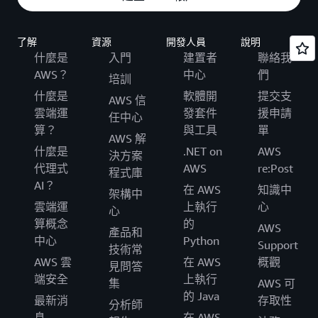
了解
資源
開發人員
說明
什麼是
入門
建置者
聯絡我
AWS？
中心
們
培訓
什麼是
軟體開
提交支
AWS 信
雲端運
發套件
援申請
任中心
算？
與工具
單
AWS 解
什麼是
.NET on
AWS
決方案
代理式
AWS
re:Post
程式庫
AI？
在 AWS
知識中
架構中
雲端運
上執行
心
心
算概念
的
AWS
產品和
中心
Python
Support
技術常
AWS 雲
在 AWS
概觀
見問答
端安全
上執行
集
AWS 可
的 Java
最新消
存取性
分析師
息
在 AWS