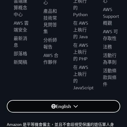
雲端運
上執行
心
心
算概念
的
AWS
產品和
中心
Python
Support
技術常
AWS 雲
在 AWS
概觀
見問答
端安全
上執行
集
AWS 可
的 Java
最新消
存取性
分析師
息
在 AWS
報告
法務
上執行
部落格
AWS 合
活動行
的 PHP
新聞稿
作夥伴
為準則
在 AWS
活動條
上執行
款與條
的
件
JavaScript
English
Amazon 是平等機會僱主，並且不會歧視受保護的退伍軍人身