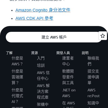
Amazon Cognito 身分池文件
AWS CDK API 參考
建立 AWS 帳戶
了解
資源
開發人員
說明
什麼是
入門
建置者
聯絡我
AWS？
中心
們
培訓
什麼是
軟體開
提交支
AWS 信
雲端運
發套件
援申請
任中心
算？
與工具
單
AWS 解
什麼是
.NET on
AWS
決方案
代理式
AWS
re:Post
程式庫
AI？
在 AWS
知識中
架構中