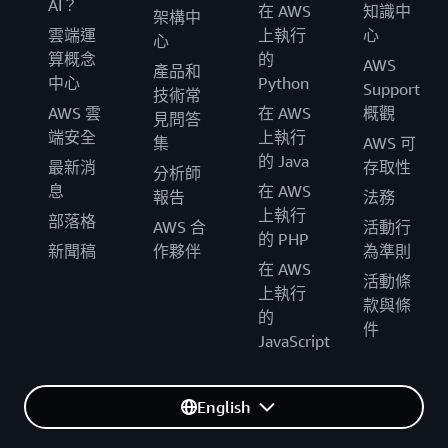
AI？
在 AWS
知識中
架構中
雲端運
上執行
心
心
算概念
的
AWS
產品和
中心
Python
Support
技術常
AWS 雲
在 AWS
概觀
見問答
端安全
上執行
集
AWS 可
的 Java
最新消
存取性
分析師
息
在 AWS
報告
法務
上執行
部落格
AWS 合
活動行
的 PHP
新聞稿
作夥伴
為準則
在 AWS
活動條
上執行
款與條
的
件
JavaScript
English