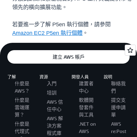
領先的橫向擴展功能。
若要進一步了解 P5en 執行個體，請參閱
Amazon EC2 P5en 執行個體
。
建立 AWS 帳戶
了解
資源
開發人員
說明
什麼是
入門
建置者
聯絡我
AWS？
中心
們
培訓
什麼是
軟體開
提交支
AWS 信
雲端運
發套件
援申請
任中心
算？
與工具
單
AWS 解
什麼是
.NET on
AWS
決方案
代理式
AWS
re:Post
程式庫