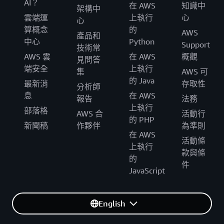
AI？
在 AWS
知識中
架構中
雲端運
上執行
心
心
算概念
的
AWS
產品和
中心
Python
Support
技術常
AWS 雲
在 AWS
概觀
見問答
端安全
上執行
集
AWS 可
的 Java
最新消
存取性
分析師
息
在 AWS
報告
法務
上執行
部落格
AWS 合
活動行
的 PHP
新聞稿
作夥伴
為準則
在 AWS
活動條
上執行
款與條
的
件
JavaScript
English