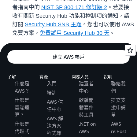
者指南中的
NIST SP 800-171 修訂版 2
。若要接
收有關新 Security Hub 功能和控制項的通知，請
訂閱
Security Hub SNS 主題
。您也可以使用 AWS
免費方案，
免費試用 Security Hub 30 天
。
建立 AWS 帳戶
了解
資源
開發人員
說明
什麼是
入門
建置者
聯絡我
AWS？
中心
們
培訓
什麼是
軟體開
提交支
AWS 信
雲端運
發套件
援申請
任中心
算？
與工具
單
AWS 解
什麼是
.NET on
AWS
決方案
代理式
AWS
re:Post
程式庫