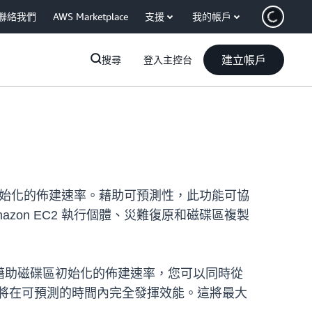
聯絡我們
AWS Marketplace
支援
我的帳戶
建立帳戶
搜尋
登入主控台
式推出磁碟區初始化的佈建速率。藉助可預測性，此功能可協
Amazon EC2 執行個體、災難復原和磁碟區複製
裝置。藉助磁碟區初始化的佈建速率，您可以同時從
連接的磁碟區將在可預測的時間內完全發揮效能。這將最大