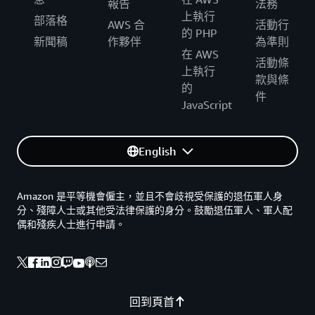
報告
法務
上執行
部落格
AWS 合
活動行
的 PHP
新聞稿
作夥伴
為準則
在 AWS
活動條
上執行
款與條
的
件
JavaScript
English
Amazon 是平等機會僱主，並且不會歧視受保護的退伍軍人身
分、殘障人士或其他受法律保護的身分。鼓勵退伍軍人、軍人配
偶和殘疾人士進行申請。
回到頁首