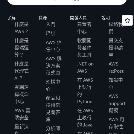
了解
資源
開發人員
說明
什麼是
入門
建置者
聯絡我
AWS？
中心
們
培訓
什麼是
軟體開
提交支
AWS 信
雲端運
發套件
援申請
任中心
算？
與工具
單
AWS 解
什麼是
.NET on
AWS
決方案
代理式
AWS
re:Post
程式庫
AI？
在 AWS
知識中
架構中
雲端運
上執行
心
心
算概念
的
AWS
產品和
中心
Python
Support
技術常
AWS 雲
在 AWS
概觀
見問答
端安全
上執行
集
AWS 可
的 Java
最新消
存取性
分析師
息
在 AWS