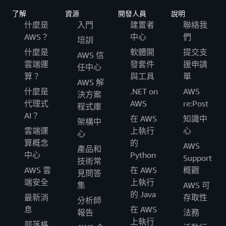
了解
資源
開發人員
說明
什麼是
入門
建置者
聯絡我
AWS？
中心
們
培訓
什麼是
軟體開
提交支
AWS 信
雲端運
發套件
援申請
任中心
算？
與工具
單
AWS 解
什麼是
.NET on
AWS
決方案
代理式
AWS
re:Post
程式庫
AI？
在 AWS
知識中
架構中
雲端運
上執行
心
心
算概念
的
AWS
產品和
中心
Python
Support
技術常
AWS 雲
在 AWS
概觀
見問答
端安全
上執行
集
AWS 可
的 Java
最新消
存取性
分析師
息
在 AWS
報告
法務
上執行
部落格