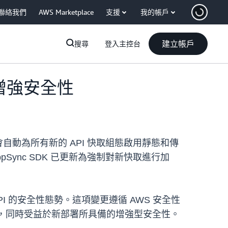
聯絡我們
AWS Marketplace
支援
我的帳戶
建立帳戶
搜尋
登入主控台
密來增強安全性
c 會自動為所有新的 API 快取組態啟用靜態和傳
ync SDK 已更新為強制對新快取進行加
I 的安全性態勢。這項變更遵循 AWS 安全性
態，同時受益於新部署所具備的增強型安全性。