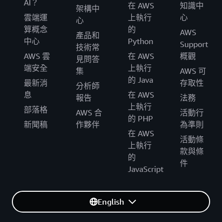
AI？
在 AWS
知識中
架構中
雲端運
上執行
心
心
算概念
的
AWS
產品和
中心
Python
Support
技術常
AWS 雲
在 AWS
概觀
見問答
端安全
上執行
集
AWS 可
的 Java
最新消
存取性
分析師
息
在 AWS
報告
法務
上執行
部落格
AWS 合
活動行
的 PHP
新聞稿
作夥伴
為準則
在 AWS
活動條
上執行
款與條
的
件
JavaScript
English