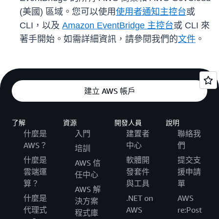
(美國) 區域。您可以使用
使用者通知主控台
或
CLI，以及
Amazon EventBridge 主控台
或 CLI 來
著手開始。如需詳細資訊，請參閱我們的
文件
。
建立 AWS 帳戶
了解
資源
開發人員
說明
什麼是
入門
建置者
聯絡我
AWS？
中心
們
培訓
什麼是
軟體開
提交支
AWS 信
雲端運
發套件
援申請
任中心
算？
與工具
單
AWS 解
什麼是
.NET on
AWS
決方案
代理式
AWS
re:Post
程式庫