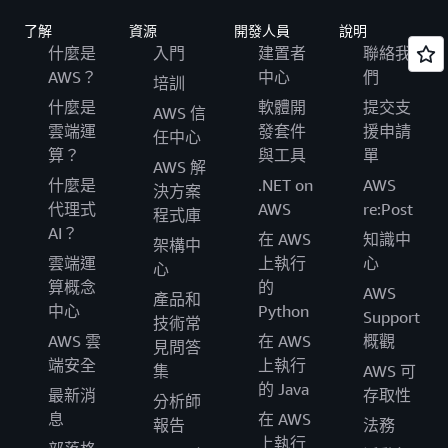
了解
資源
開發人員
說明
什麼是
入門
建置者
聯絡我
AWS？
中心
們
培訓
什麼是
軟體開
提交支
AWS 信
雲端運
發套件
援申請
任中心
算？
與工具
單
AWS 解
什麼是
.NET on
AWS
決方案
代理式
AWS
re:Post
程式庫
AI？
在 AWS
知識中
架構中
雲端運
上執行
心
心
算概念
的
AWS
產品和
中心
Python
Support
技術常
AWS 雲
在 AWS
概觀
見問答
端安全
上執行
集
AWS 可
的 Java
最新消
存取性
分析師
息
在 AWS
報告
法務
上執行