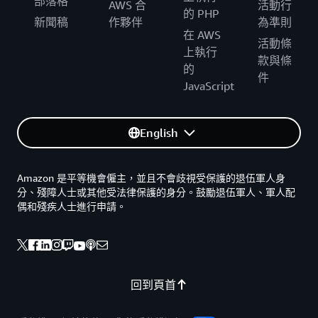
部落格
AWS 合
活動行
的 PHP
新聞稿
作夥伴
為準則
在 AWS
活動條
上執行
款與條
的
件
JavaScript
English
Amazon 是平等機會僱主，並且不會歧視受保護的退伍軍人身
分、殘障人士或其他受法律保護的身分。鼓勵退伍軍人、軍人配
偶和殘疾人士進行申請。
回到頁首