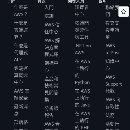
了解
資源
開發人員
說明
什麼是
入門
建置者
聯絡我
AWS？
中心
們
培訓
什麼是
軟體開
提交支
AWS 信
雲端運
發套件
援申請
任中心
算？
與工具
單
AWS 解
什麼是
.NET on
AWS
決方案
代理式
AWS
re:Post
程式庫
AI？
在 AWS
知識中
架構中
雲端運
上執行
心
心
算概念
的
AWS
產品和
中心
Python
Support
技術常
AWS 雲
在 AWS
概觀
見問答
端安全
上執行
集
AWS 可
的 Java
最新消
存取性
分析師
息
在 AWS
報告
法務
上執行
部落格
AWS 合
活動行
的 PHP