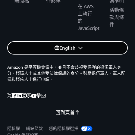
新聞稿
作夥伴
為準則
在 AWS
活動條
上執行
款與條
的
件
JavaScript
English
Amazon 是平等機會僱主，並且不會歧視受保護的退伍軍人身
分、殘障人士或其他受法律保護的身分。鼓勵退伍軍人、軍人配
偶和殘疾人士進行申請。
回到頁首
隱私權
網站條款
您的隱私權選擇
Cookie 偏好設定