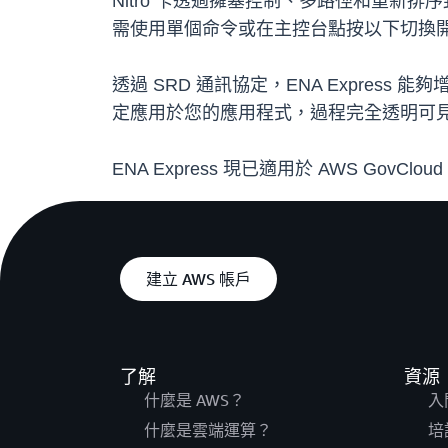
Nitro 卡透過擁塞控制、多路徑和重新排序
需使用單個命令或在主控台點按以下切換開
透過 SRD 通訊協定，ENA Express 
定應用於您的應用程式，過程完全透明可見。
ENA Express 現已適用於 AWS G
建立 AWS 帳戶
了解
資源
什麼是 AWS？
入
什麼是雲端運算？
培