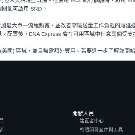
封包來實現這些改進。在使用 EC2 執行個體時，啟用 ENA
關便可啟用 SRD。
能夠增加最大單一流程頻寬，並改善高輸送量工作負載的尾延遲。ENA
配置後，ENA Express 會在可用區域中任意兩個受
ovCloud (美國) 區域，並且無需額外費用。若要進一步了
開發人員
門
建置者中心
訓
軟體開發套件與工具