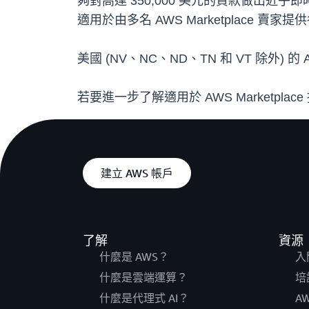
夠對高達 350,000 美元的貸款做出近乎即
適用於由多名 AWS Marketplace
美國 (NV、NC、ND、TN 和 VT 除外) 
若要進一步了解適用於 AWS Marketpl
建立 AWS 帳戶
了解
資源
什麼是 AWS？
入
什麼是雲端運算？
培
什麼是代理式 AI？
A