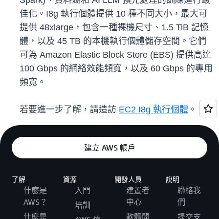
Spark)、資料湖和 AI LLM 預先處理的訓練進行最
佳化。I8g 執行個體提供 10 種不同大小，最大可
提供 48xlarge，包含一種裸機尺寸、1.5 TiB 記憶
體，以及 45 TB 的本機執行個體儲存空間。它們
可為 Amazon Elastic Block Store (EBS) 提供高達
100 Gbps 的網絡效能頻寬，以及 60 Gbps 的專用
頻寬。
若要進一步了解，請造訪
EC2 I8g 執行個體
。
建立 AWS 帳戶
了解
資源
開發人員
說明
什麼是
入門
建置者
聯絡我
AWS？
中心
們
培訓
什麼是
軟體開
提交支