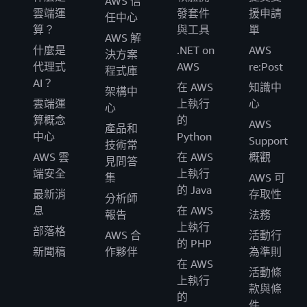
AWS 信
雲端運
發套件
援申請
任中心
算？
與工具
單
AWS 解
什麼是
.NET on
AWS
決方案
代理式
AWS
re:Post
程式庫
AI？
在 AWS
知識中
架構中
雲端運
上執行
心
心
算概念
的
AWS
產品和
中心
Python
Support
技術常
AWS 雲
在 AWS
概觀
見問答
端安全
上執行
集
AWS 可
的 Java
最新消
存取性
分析師
息
在 AWS
報告
法務
上執行
部落格
AWS 合
活動行
的 PHP
新聞稿
作夥伴
為準則
在 AWS
活動條
上執行
款與條
的
件