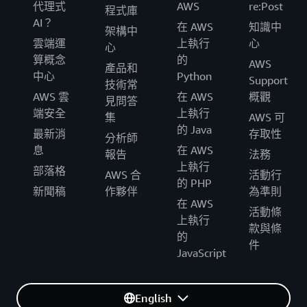
代理式
AWS
re:Post
程式庫
AI？
在 AWS
知識中
架構中
雲端運
上執行
心
心
算概念
的
AWS
產品和
中心
Python
Support
技術常
AWS 雲
在 AWS
概觀
見問答
端安全
上執行
集
AWS 可
的 Java
最新消
存取性
分析師
息
在 AWS
報告
法務
上執行
部落格
AWS 合
活動行
的 PHP
新聞稿
作夥伴
為準則
在 AWS
活動條
上執行
款與條
的
件
JavaScript
English