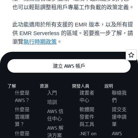
也可以輕鬆調整租用戶專屬工作負載的政策定義。
此功能適用於所有支援的 EMR 版本，以及所有提
供 EMR Serverless 的區域。若要進一步了解，請
瀏覽
執行時期政策
。
建立 AWS 帳戶
了解
資源
開發人員
說明
什麼是
入門
建置者
聯絡我
AWS？
中心
們
培訓
什麼是
軟體開
提交支
AWS 信
雲端運
發套件
援申請
任中心
算？
與工具
單
AWS 解
什麼是
.NET on
AWS
決方案