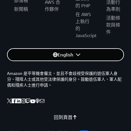
部落格
AWS 合
活動行
的 PHP
新聞稿
作夥伴
為準則
在 AWS
活動條
上執行
款與條
的
件
JavaScript
English
Amazon 是平等機會僱主，並且不會歧視受保護的退伍軍人身
分、殘障人士或其他受法律保護的身分。鼓勵退伍軍人、軍人配
偶和殘疾人士進行申請。
回到頁首