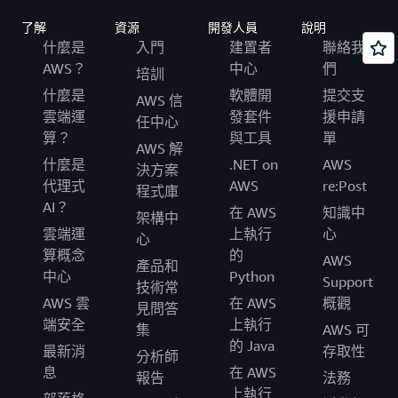
了解
資源
開發人員
說明
什麼是
入門
建置者
聯絡我
AWS？
中心
們
培訓
什麼是
軟體開
提交支
AWS 信
雲端運
發套件
援申請
任中心
算？
與工具
單
AWS 解
什麼是
.NET on
AWS
決方案
代理式
AWS
re:Post
程式庫
AI？
在 AWS
知識中
架構中
雲端運
上執行
心
心
算概念
的
AWS
產品和
中心
Python
Support
技術常
AWS 雲
在 AWS
概觀
見問答
端安全
上執行
集
AWS 可
的 Java
最新消
存取性
分析師
息
在 AWS
報告
法務
上執行