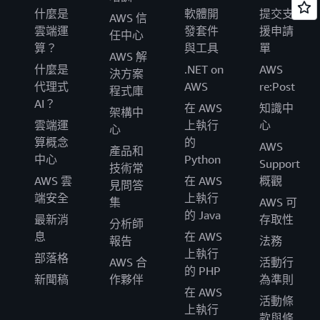
什麼是
軟體開
提交支
AWS 信
雲端運
發套件
援申請
任中心
算？
與工具
單
AWS 解
什麼是
.NET on
AWS
決方案
代理式
AWS
re:Post
程式庫
AI？
在 AWS
知識中
架構中
雲端運
上執行
心
心
算概念
的
AWS
產品和
中心
Python
Support
技術常
AWS 雲
在 AWS
概觀
見問答
端安全
上執行
集
AWS 可
的 Java
最新消
存取性
分析師
息
在 AWS
報告
法務
上執行
部落格
AWS 合
活動行
的 PHP
新聞稿
作夥伴
為準則
在 AWS
活動條
上執行
款與條