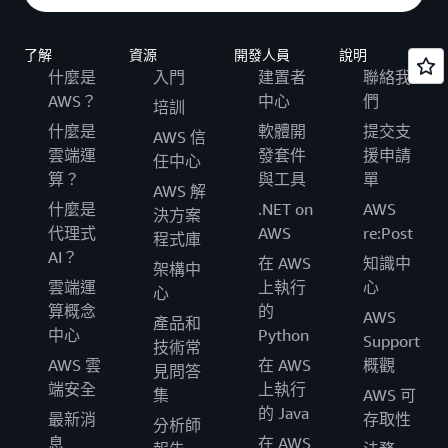
了解
資源
開發人員
說明
什麼是
入門
建置者
聯絡我
AWS？
中心
們
培訓
什麼是
軟體開
提交支
AWS 信
雲端運
發套件
援申請
任中心
算？
與工具
單
AWS 解
什麼是
.NET on
AWS
決方案
代理式
AWS
re:Post
程式庫
AI？
在 AWS
知識中
架構中
雲端運
上執行
心
心
算概念
的
AWS
產品和
中心
Python
Support
技術常
AWS 雲
在 AWS
概觀
見問答
端安全
上執行
集
AWS 可
的 Java
最新消
存取性
分析師
息
在 AWS