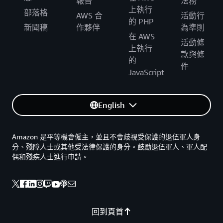
報告
法務
上執行
部落格
AWS 合
活動行
的 PHP
新聞稿
作夥伴
為準則
在 AWS
活動條
上執行
款與條
的
件
JavaScript
English
Amazon 是平等機會僱主，並且不會歧視受保護的退伍軍人身
分、殘障人士或其他受法律保護的身分。鼓勵退伍軍人、軍人配
偶和殘疾人士進行申請。
回到頁首