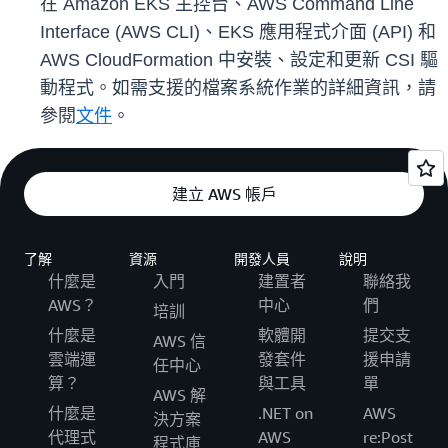
在 Amazon EKS 主控台、AWS Command Line
Interface (AWS CLI)、EKS 應用程式介面 (API) 和
AWS CloudFormation 中安裝、設定和更新 CSI 驅
動程式。如需支援的檔案系統作業的詳細資訊，請
參閱
文件
。
建立 AWS 帳戶
了解
資源
開發人員
說明
什麼是
入門
建置者
聯絡我
AWS？
中心
們
培訓
什麼是
軟體開
提交支
AWS 信
雲端運
發套件
援申請
任中心
算？
與工具
單
AWS 解
什麼是
.NET on
AWS
決方案
代理式
AWS
re:Post
程式庫