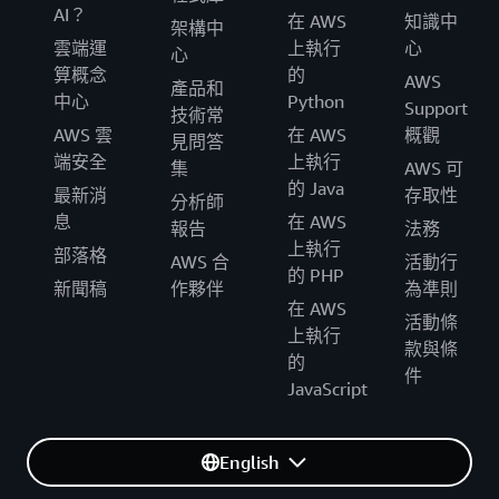
AI？
在 AWS
知識中
架構中
雲端運
上執行
心
心
算概念
的
AWS
產品和
中心
Python
Support
技術常
AWS 雲
在 AWS
概觀
見問答
端安全
上執行
集
AWS 可
的 Java
最新消
存取性
分析師
息
在 AWS
報告
法務
上執行
部落格
AWS 合
活動行
的 PHP
新聞稿
作夥伴
為準則
在 AWS
活動條
上執行
款與條
的
件
JavaScript
English