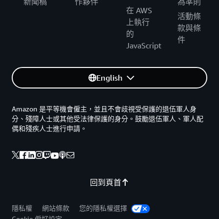
新聞稿
作夥伴
為準則
在 AWS
活動條
上執行
款與條
的
件
JavaScript
English
Amazon 是平等機會僱主，並且不會歧視受保護的退伍軍人身
分、殘障人士或其他受法律保護的身分。鼓勵退伍軍人、軍人配
偶和殘疾人士進行申請。
回到頁首
隱私權
網站條款
您的隱私權選擇
Cookie 偏好設定