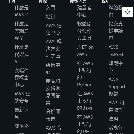
了解
資源
開發人員
說明
什麼是
入門
建置者
聯絡我
AWS？
中心
們
培訓
什麼是
軟體開
提交支
AWS 信
雲端運
發套件
援申請
任中心
算？
與工具
單
AWS 解
什麼是
.NET on
AWS
決方案
代理式
AWS
re:Post
程式庫
AI？
在 AWS
知識中
架構中
雲端運
上執行
心
心
算概念
的
AWS
產品和
中心
Python
Support
技術常
AWS 雲
在 AWS
概觀
見問答
端安全
上執行
集
AWS 可
的 Java
最新消
存取性
分析師
息
在 AWS
報告
法務
上執行
部落格
AWS 合
活動行
的 PHP