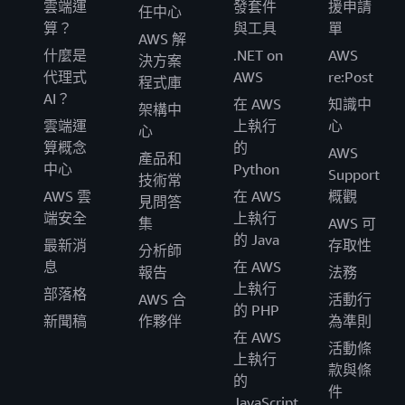
雲端運
發套件
援申請
任中心
算？
與工具
單
AWS 解
什麼是
.NET on
AWS
決方案
代理式
AWS
re:Post
程式庫
AI？
在 AWS
知識中
架構中
雲端運
上執行
心
心
算概念
的
AWS
產品和
中心
Python
Support
技術常
AWS 雲
在 AWS
概觀
見問答
端安全
上執行
集
AWS 可
的 Java
最新消
存取性
分析師
息
在 AWS
報告
法務
上執行
部落格
AWS 合
活動行
的 PHP
新聞稿
作夥伴
為準則
在 AWS
活動條
上執行
款與條
的
件
JavaScript