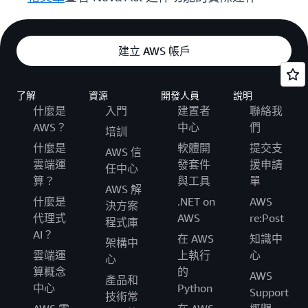
建立 AWS 帳戶
了解
資源
開發人員
說明
什麼是
入門
建置者
聯絡我
AWS？
中心
們
培訓
什麼是
軟體開
提交支
AWS 信
雲端運
發套件
援申請
任中心
算？
與工具
單
AWS 解
什麼是
.NET on
AWS
決方案
代理式
AWS
re:Post
程式庫
AI？
在 AWS
知識中
架構中
雲端運
上執行
心
心
算概念
的
AWS
產品和
中心
Python
Support
技術常