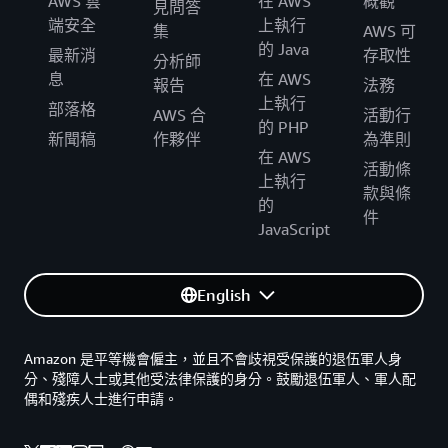
AWS 雲
在 AWS
概觀
見問答
端安全
上執行
集
AWS 可
的 Java
最新消
存取性
分析師
息
在 AWS
報告
法務
上執行
部落格
AWS 合
活動行
的 PHP
新聞稿
作夥伴
為準則
在 AWS
活動條
上執行
款與條
的
件
JavaScript
English
Amazon 是平等機會僱主，並且不會歧視受保護的退伍軍人身
分、殘障人士或其他受法律保護的身分。鼓勵退伍軍人、軍人配
偶和殘疾人士進行申請。