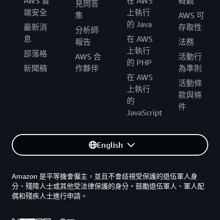
AWS 雲
在 AWS
概觀
見問答
端安全
上執行
集
AWS 可
的 Java
最新消
存取性
分析師
息
在 AWS
報告
法務
上執行
部落格
AWS 合
活動行
的 PHP
新聞稿
作夥伴
為準則
在 AWS
活動條
上執行
款與條
的
件
JavaScript
English
Amazon 是平等機會僱主，並且不會歧視受保護的退伍軍人身
分、殘障人士或其他受法律保護的身分。鼓勵退伍軍人、軍人配
偶和殘疾人士進行申請。