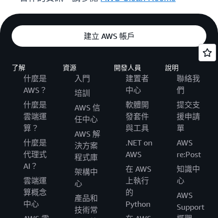
建立 AWS 帳戶
了解
資源
開發人員
說明
什麼是
入門
建置者
聯絡我
AWS？
中心
們
培訓
什麼是
軟體開
提交支
AWS 信
雲端運
發套件
援申請
任中心
算？
與工具
單
AWS 解
什麼是
.NET on
AWS
決方案
代理式
AWS
re:Post
程式庫
AI？
在 AWS
知識中
架構中
雲端運
上執行
心
心
算概念
的
AWS
產品和
中心
Python
Support
技術常