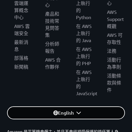
雲端運
上執行
心
心
算概念
的
AWS
產品和
中心
Python
Support
技術常
AWS 雲
在 AWS
概觀
見問答
端安全
上執行
集
AWS 可
的 Java
最新消
存取性
分析師
息
在 AWS
報告
法務
上執行
部落格
AWS 合
活動行
的 PHP
新聞稿
作夥伴
為準則
在 AWS
活動條
上執行
款與條
的
件
JavaScript
English
Amazon 是平等機會僱主，並且不會歧視受保護的退伍軍人身