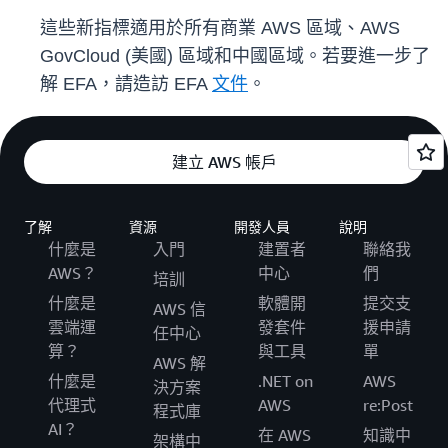
這些新指標適用於所有商業 AWS 區域、AWS
GovCloud (美國) 區域和中國區域。若要進一步了
解 EFA，請造訪 EFA
文件
。
建立 AWS 帳戶
了解
資源
開發人員
說明
什麼是
入門
建置者
聯絡我
AWS？
中心
們
培訓
什麼是
軟體開
提交支
AWS 信
雲端運
發套件
援申請
任中心
算？
與工具
單
AWS 解
什麼是
.NET on
AWS
決方案
代理式
AWS
re:Post
程式庫
AI？
在 AWS
知識中
架構中