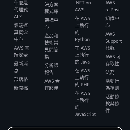
什麼是
.NET on
AWS
決方案
代理式
AWS
re:Post
程式庫
AI？
在 AWS
知識中
架構中
雲端運
上執行
心
心
算概念
的
AWS
產品和
中心
Python
Support
技術常
AWS 雲
在 AWS
概觀
見問答
端安全
上執行
集
AWS 可
的 Java
最新消
存取性
分析師
息
在 AWS
報告
法務
上執行
部落格
AWS 合
活動行
的 PHP
新聞稿
作夥伴
為準則
在 AWS
活動條
上執行
款與條
的
件
JavaScript