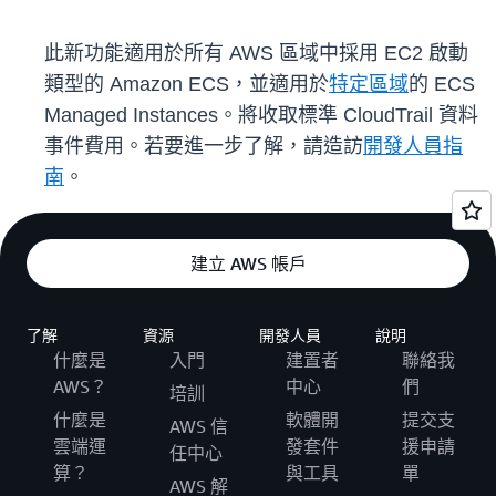
此新功能適用於所有 AWS 區域中採用 EC2 啟動
類型的 Amazon ECS，並適用於
特定區域
的 ECS
Managed Instances。將收取標準 CloudTrail 資料
事件費用。若要進一步了解，請造訪
開發人員指
南
。
建立 AWS 帳戶
了解
資源
開發人員
說明
什麼是
入門
建置者
聯絡我
AWS？
中心
們
培訓
什麼是
軟體開
提交支
AWS 信
雲端運
發套件
援申請
任中心
算？
與工具
單
AWS 解