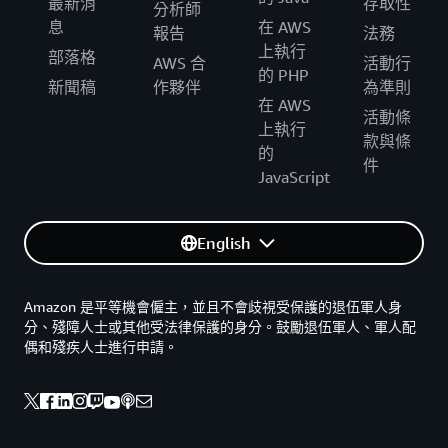
最新消
存取性
分析師
息
在 AWS
報告
法務
上執行
部落格
AWS 合
活動行
的 PHP
新聞稿
作夥伴
為準則
在 AWS
活動條
上執行
款與條
的
件
JavaScript
English
Amazon 是平等機會僱主，並且不會歧視受保護的退伍軍人身
分、殘障人士或其他受法律保護的身分。鼓勵退伍軍人、軍人配
偶和殘疾人士進行申請。