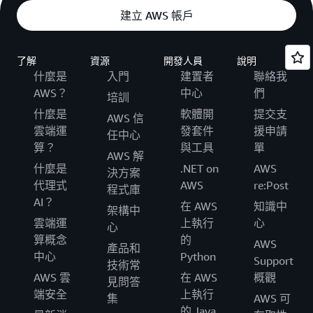
建立 AWS 帳戶
了解
資源
開發人員
說明
什麼是
入門
建置者
聯絡我
AWS？
中心
們
培訓
什麼是
軟體開
提交支
AWS 信
雲端運
發套件
援申請
任中心
算？
與工具
單
AWS 解
什麼是
.NET on
AWS
決方案
代理式
AWS
re:Post
程式庫
AI？
在 AWS
知識中
架構中
雲端運
上執行
心
心
算概念
的
AWS
產品和
中心
Python
Support
技術常
AWS 雲
在 AWS
概觀
見問答
端安全
上執行
集
AWS 可
的 Java