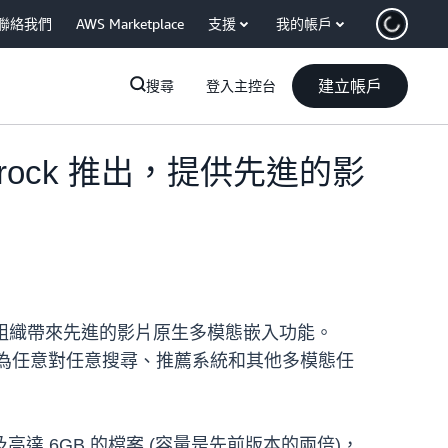
聯絡我們
AWS Marketplace
支援
我的帳戶
建立帳戶
搜尋
登入主控台
n Bedrock 推出，提供先進的影
容的開發人員和組織帶來先進的影片原生多模態嵌入功能。
，為任意對任意搜尋、推薦系統和其他多模態任
高達 6GB 的檔案 (容量是先前版本的兩倍)，