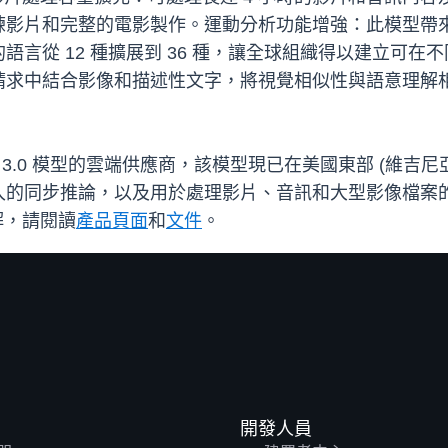
練影片和完整的電影製作。運動分析功能增強：此模型帶
言從 12 種擴展到 36 種，讓全球組織得以建立可
請求中結合影像和描述性文字，將視覺相似性與語意理解
rengo 3.0 模型的雲端供應商，該模型現已在美國東部 (維吉
入的同步推論，以及用於處理影片、音訊和大型影像檔案的
解，請閱讀
產品頁
面
和
文件
。
開發人員