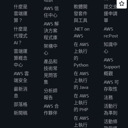
什麼是
軟體開
提交支
AWS 信
雲端運
發套件
援申請
任中心
算？
與工具
單
AWS 解
什麼是
.NET on
AWS
決方案
代理式
AWS
re:Post
程式庫
AI？
在 AWS
知識中
架構中
雲端運
上執行
心
心
算概念
的
AWS
產品和
中心
Python
Support
技術常
AWS 雲
在 AWS
概觀
見問答
端安全
上執行
集
AWS 可
的 Java
最新消
存取性
分析師
息
在 AWS
報告
法務
上執行
部落格
AWS 合
活動行
的 PHP
新聞稿
作夥伴
為準則
在 AWS
活動條
上執行