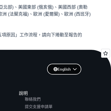
北部)、美國東部 (俄亥俄)、美國西部 (奧勒
洲 (法蘭克福)、歐洲 (愛爾蘭)、歐洲 (西班牙)
五項原因」工作流程，請向下捲動至報告的
English
說明
聯絡我們
提交支援申請單