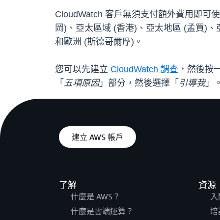
CloudWatch 客戶無須支付額外費用
岡)、亞太區域 (香港)、亞太地區 (孟買)、
和歐洲 (斯德哥爾摩)。
您可以先建立
CloudWatch 調查
，然後按
「
五項原因
」部分，然後選擇「
引導我
」
建立 AWS 帳戶
了解
資源
什麼是 AWS？
入
什麼是雲端運算？
培