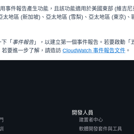
即可使用事件報告產生功能，且該功能適用於美國東部 (維吉尼亞
亞太地區 (新加坡)、亞太地區 (雪梨)、亞太地區 (東京)、歐
一下「
事件報告
」，以建立第一個事件報告。若要啟動「
。若要進一步了解，請造訪
CloudWatch 事件報告文件
。
開發人員
門
建置者中心
訓
軟體開發套件與工具