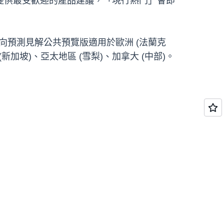
提供最受歡迎的產品建議，「現行熱門」會即
。AI 導向預測見解公共預覽版適用於歐洲 (法蘭克
(新加坡)、亞太地區 (雪梨)、加拿大 (中部)。