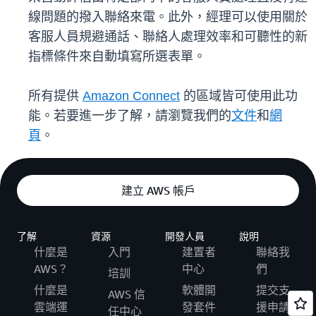
線問題的撥入聯絡來電。此外，經理可以使用關於
客服人員規避通話、聯絡人處理效率和可聽性的新
指標條件來自動填寫所選表單。
所有提供
Amazon Connect
的區域皆可使用此功
能。若要進一步了解，請瀏覽我們的
文件
和
網
頁
。
建立 AWS 帳戶
了解
資源
開發人員
說明
什麼是
入門
建置者
聯絡我
AWS？
中心
們
培訓
什麼是
軟體開
提交支
AWS 信
雲端運
發套件
援申請
任中心