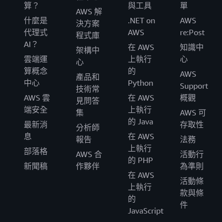
算？
與工具
單
AWS 解
什麼是
.NET on
AWS
決方案
代理式
AWS
re:Post
程式庫
AI？
在 AWS
知識中
架構中
雲端運
上執行
心
心
算概念
的
AWS
產品和
中心
Python
Support
技術常
AWS 雲
在 AWS
概觀
見問答
端安全
上執行
集
AWS 可
的 Java
最新消
存取性
分析師
息
在 AWS
報告
法務
上執行
部落格
AWS 合
活動行
的 PHP
新聞稿
作夥伴
為準則
在 AWS
活動條
上執行
款與條
的
件
JavaScript