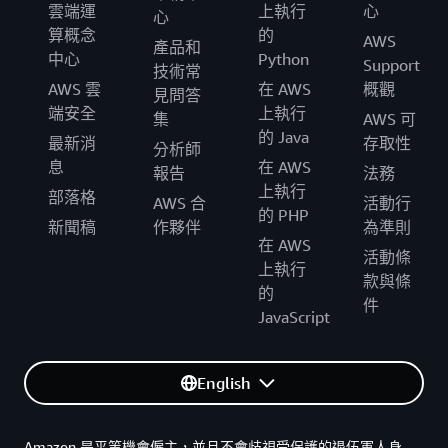
雲端運
上執行
心
心
算概念
的
AWS
產品和
中心
Python
Support
技術常
AWS 雲
在 AWS
概觀
見問答
端安全
上執行
集
AWS 可
的 Java
最新消
存取性
分析師
息
在 AWS
報告
法務
上執行
部落格
AWS 合
活動行
的 PHP
新聞稿
作夥伴
為準則
在 AWS
活動條
上執行
款與條
的
件
JavaScript
English
Amazon 是平等機會僱主，並且不會歧視受保護的退伍軍人身