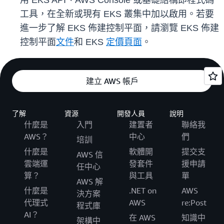
用 EKS API、AWS Console 或基礎結構即程式碼
工具，在全新或現有 EKS 叢集中加以啟用。若要
進一步了解 EKS 佈建控制平面，請瀏覽 EKS 佈建
控制平面
文件
和 EKS
定價頁面
。
建立 AWS 帳戶
了解
資源
開發人員
說明
什麼是
入門
建置者
聯絡我
AWS？
中心
們
培訓
什麼是
軟體開
提交支
AWS 信
雲端運
發套件
援申請
任中心
算？
與工具
單
AWS 解
什麼是
.NET on
AWS
決方案
代理式
AWS
re:Post
程式庫
AI？
在 AWS
知識中
架構中