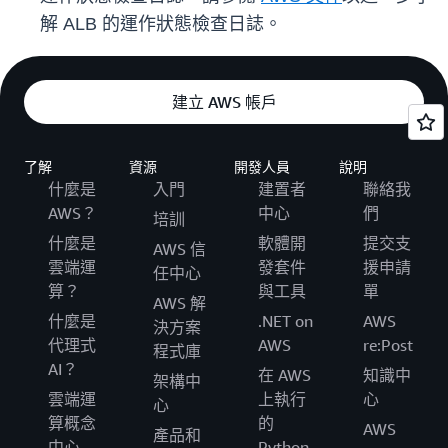
解 ALB 的運作狀態檢查日誌。
建立 AWS 帳戶
了解
資源
開發人員
說明
什麼是
入門
建置者
聯絡我
AWS？
中心
們
培訓
什麼是
軟體開
提交支
AWS 信
雲端運
發套件
援申請
任中心
算？
與工具
單
AWS 解
什麼是
.NET on
AWS
決方案
代理式
AWS
re:Post
程式庫
AI？
在 AWS
知識中
架構中
雲端運
上執行
心
心
算概念
的
AWS
產品和
中心
Python