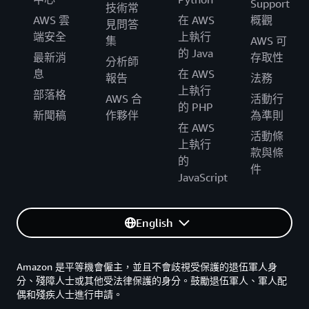
Support
技術常
AWS 雲
在 AWS
概觀
見問答
端安全
上執行
集
AWS 可
的 Java
最新消
存取性
分析師
息
在 AWS
報告
法務
上執行
部落格
AWS 合
活動行
的 PHP
新聞稿
作夥伴
為準則
在 AWS
活動條
上執行
款與條
的
件
JavaScript
English
Amazon 是平等機會僱主，並且不會歧視受保護的退伍軍人身
分、殘障人士或其他受法律保護的身分。鼓勵退伍軍人、軍人配
偶和殘疾人士進行申請。