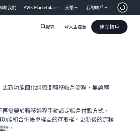
聯絡我們
AWS Marketplace
支援
我的帳戶
建立帳戶
搜尋
登入主控台
織移除。此新功能簡化組織間轉移帳戶流程，無論轉
不再需要於轉移過程手動設定帳戶付款方式、
理功能和合併帳單權益的存取權。更新後的流程
受邀請。