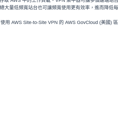
取 AWS 中的工作負載。VPN 集中器可讓多個遠端站台透過單一
彙總大量低頻寬站台也可讓頻寬使用更有效率，進而降低每個
WS Site-to-Site VPN 的 AWS GovCloud