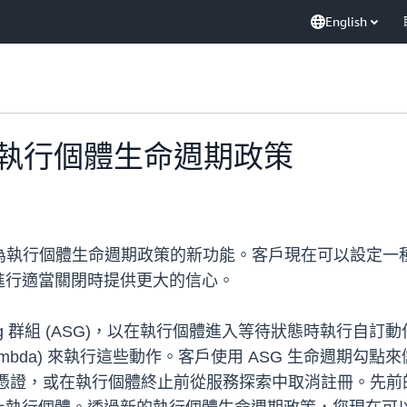
English
ng 推出執行個體生命週期政策
布推出一項名為執行個體生命週期政策的新功能。客戶現在可以
進行適當關閉時提供更大的信心。
caling 群組 (ASG)，以在執行個體進入等待狀態時執
 或 AWS Lambda) 來執行這些動作。客戶使用 ASG 生
憑證，或在執行個體終止前從服務探索中取消註冊。先前的兩