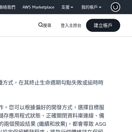
聯絡我們
AWS Marketplace
支援
我的帳戶
建立帳戶
搜尋
登入主控台
設定一種方式，在其終止生命週期勾點失敗或逾時時
行自訂動作。您可以根據偏好的開發方式，選擇目標服
命週期勾點來儲存應用程式狀態、正確關閉資料庫連線、備
個預設結果 (繼續和放棄)，都會導致 ASG