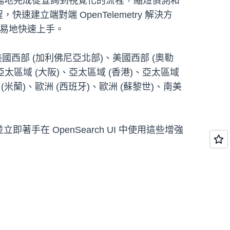
暢地完成從查詢到視覺化的流程，縮短偵測和
快速建立端對端 OpenTelemetry 解決方
更容易地快速上手。
)、美國西部 (加利佛尼亞北部)、美國西部 (奧勒
、亞太區域 (大阪)、亞太區域 (香港)、亞太區域
 (米蘭)、歐洲 (西班牙)、歐洲 (蘇黎世)、南美
立即著手在 OpenSearch UI 中使用這些增強