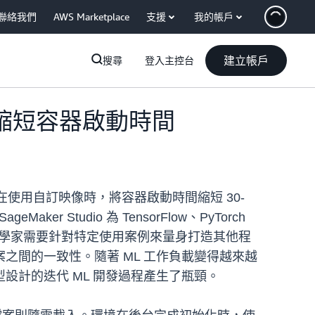
聯絡我們
AWS Marketplace
支援
我的帳戶
建立帳戶
搜尋
登入主控台
索引，以縮短容器啟動時間
支援，可在使用自訂映像時，將容器啟動時間縮短 30-
r Studio 為 TensorFlow、PyTorch
當資料科學家需要針對特定使用案例來量身打造其他程
之間的一致性。隨著 ML 工作負載變得越來越
計的迭代 ML 開發過程產生了瓶頸。