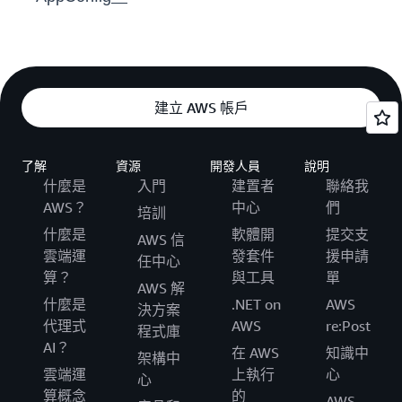
建立 AWS 帳戶
了解
資源
開發人員
說明
什麼是
入門
建置者
聯絡我
AWS？
中心
們
培訓
什麼是
軟體開
提交支
AWS 信
雲端運
發套件
援申請
任中心
算？
與工具
單
AWS 解
什麼是
.NET on
AWS
決方案
代理式
AWS
re:Post
程式庫
AI？
在 AWS
知識中
架構中
雲端運
上執行
心
心
算概念
的
AWS