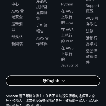
產品和
中心
Python
Support
技術常
AWS 雲
在 AWS
概觀
見問答
端安全
上執行
集
AWS 可
的 Java
最新消
存取性
分析師
息
在 AWS
報告
法務
上執行
部落格
AWS 合
活動行
的 PHP
新聞稿
作夥伴
為準則
在 AWS
活動條
上執行
款與條
的
件
JavaScript
English
Amazon 是平等機會僱主，並且不會歧視受保護的退伍軍人身
分、殘障人士或其他受法律保護的身分。鼓勵退伍軍人、軍人配
偶和殘疾人士進行申請。