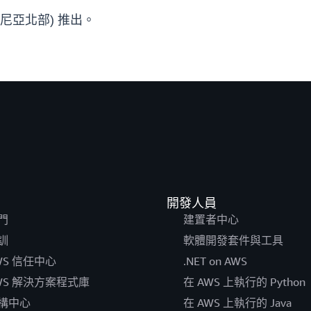
維吉尼亞北部) 推出。
開發人員
門
建置者中心
訓
軟體開發套件與工具
WS 信任中心
.NET on AWS
WS 解決方案程式庫
在 AWS 上執行的 Python
構中心
在 AWS 上執行的 Java