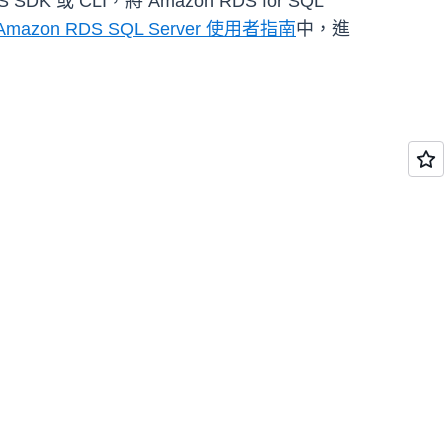
K 或 CLI，將 Amazon RDS for SQL
Amazon RDS SQL Server 使用者指南
中，進